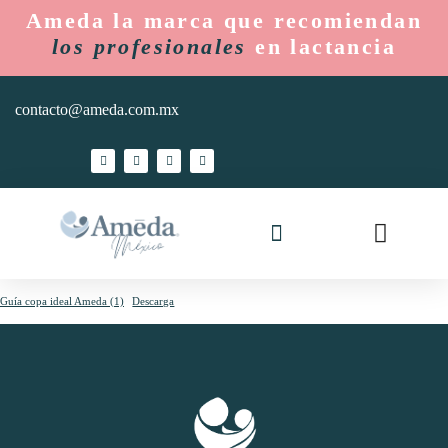
Ameda la marca que recomiendan
los profesionales
en lactancia
contacto@ameda.com.mx
Ameda Mom
Hospitales y Lactarios
Guía copa ideal Ameda (1)
Descarga