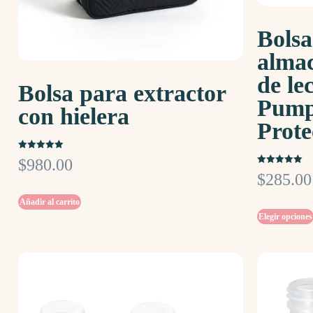
Bolsa
alma
de l
Bolsa para extractor
Pump
con hielera
Prot
Valorado
$
980.00
con
Valorado
5.00
$
285.00
con
de 5
5.00
de 5
Añadir al carrito
Elegir opciones