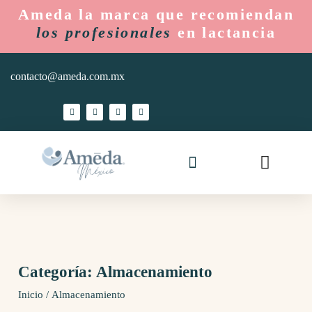
Ameda la marca que recomiendan
los profesionales
en lactancia
contacto@ameda.com.mx
Ameda Mom
Hospitales y Lactarios
Categoría: Almacenamiento
Inicio
/ Almacenamiento