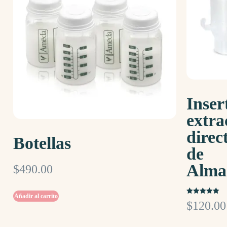
Inser
extra
direc
Botellas
de
Alma
$
490.00
Añadir al carrito
Valorado
$
120.00
con
5.00
de 5