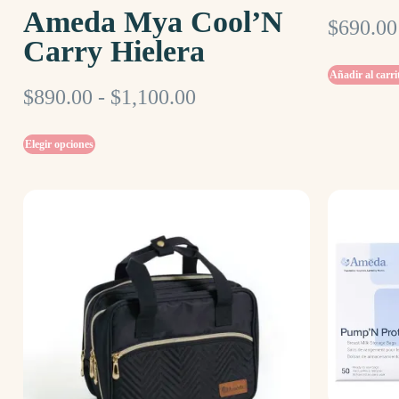
Ameda Mya Cool’N
$
690.00
Carry Hielera
Añadir al carri
$
890.00
-
$
1,100.00
Elegir opciones