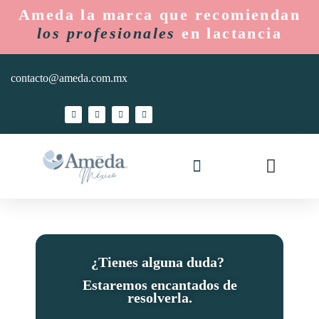
Ameda la marca que recomiendan
los profesionales
en lactancia
contacto@ameda.com.mx
Ameda Mom
Hospitales y Lactarios
¿Tienes alguna duda?
Estaremos encantados de
resolverla.