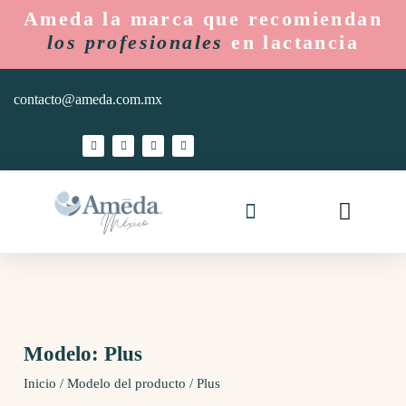
Ameda la marca que recomiendan
los profesionales
en lactancia
contacto@ameda.com.mx
Ameda Mom
Hospitales y Lactarios
Modelo: Plus
Inicio
/ Modelo del producto / Plus