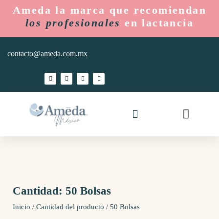
Ameda la marca que recomiendan
los profesionales
en lactancia
contacto@ameda.com.mx
Ameda Mom
Hospitales y Lactarios
Cantidad: 50 Bolsas
Inicio
/ Cantidad del producto / 50 Bolsas