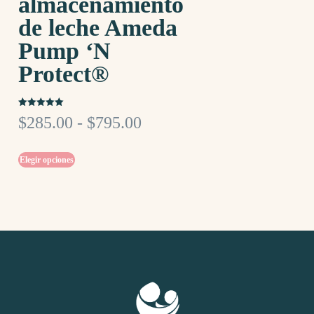
almacenamiento
de leche Ameda
Pump ‘N
Protect®
Valorado
$
285.00
-
$
795.00
con
5.00
de 5
Elegir opciones