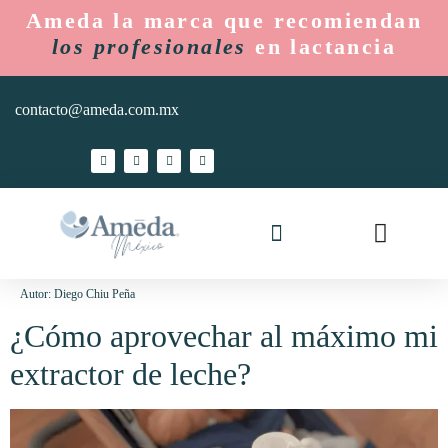
Ameda la marca que recomiendan
los profesionales
en lactancia
contacto@ameda.com.mx
Ameda Mom
Hospitales y Lactarios
Autor:
Diego Chiu Peña
¿Cómo aprovechar al máximo mi
extractor de leche?